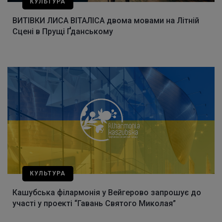
КУЛЬТУРА
ВИТІВКИ ЛИСА ВІТАЛІСА двома мовами на Літній
Сцені в Прущі Ґданському
КУЛЬТУРА
Кашубська філармонія у Вейгерово запрошує до
участі у проекті “Гавань Святого Миколая”