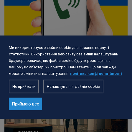
Ми використовуємо файли cookie для надання послуг і
Зміна графіку роботи Поморської контактної лінії
статистики. Використання веб-сайту без зміни налаштувань
браузера означає, що файли cookie будуть розміщені на
вашому комп’ютері чи пристрої. Пам’ятайте, що ви завжди
можете змінити ці налаштування.
політика конфіденційності
Не приймати
Налаштування файлів cookie
Приймаю все