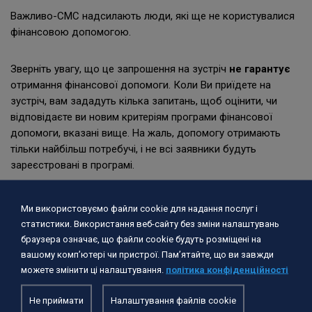
польський номер телефону
, і очікуйте на дзвінок від
співробітника.
Важливо-СМС надсилають люди, які ще не користувалися
фінансовою допомогою.
Зверніть увагу, що це запрошення на зустріч
не гарантує
отримання фінансової допомоги. Коли Ви приїдете на
зустріч, вам зададуть кілька запитань, щоб оцінити, чи
відповідаєте ви новим критеріям програми фінансової
допомоги, вказані вище. На жаль, допомогу отримають
тільки найбільш потребучі, і не всі заявники будуть
зареєстровані в програмі.
Ми використовуємо файли cookie для надання послуг і
статистики. Використання веб-сайту без зміни налаштувань
браузера означає, що файли cookie будуть розміщені на
Будь ласка, візьміть з собою на зустріч: документи, що
вашому комп’ютері чи пристрої. Пам’ятайте, що ви завжди
засвідчують особу (будь-які, які у вас є, це може бути,
можете змінити ці налаштування.
політика конфіденційності
наприклад: національний паспорт, національний
податковий ідентифікаційний номер, id паспорт , PESEL). Ми
Не приймати
Налаштування файлів cookie
також просимо Вас взяти з собою докази перетину