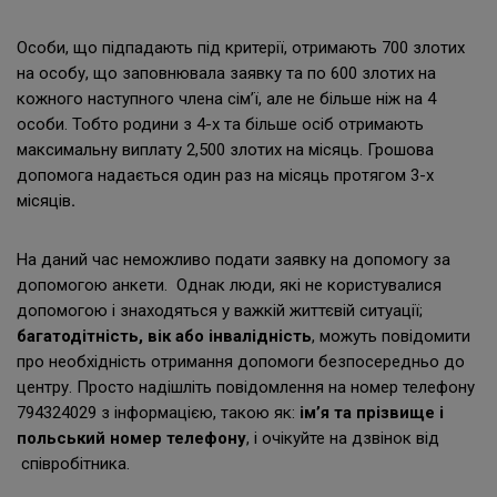
сформовано на основі інформації про склад родини,
вік, наявність інвалідності.
Особи, що підпадають під критерії, отримають 700 злотих
на особу, що заповнювала заявку та по 600 злотих на
кожного наступного члена сім’ї, але не більше ніж на 4
особи. Тобто родини з 4-х та більше осіб отримають
максимальну виплату 2,500 злотих на місяць. Грошова
допомога надається один раз на місяць протягом 3-х
місяців
.
На даний час неможливо подати заявку на допомогу за
допомогою анкети. Однак люди, які не користувалися
допомогою і знаходяться у важкій життєвій ситуації;
багатодітн
ість
, вік або інваліднiсть
, можуть повідомити
про необхідність отримання допомоги безпосередньо до
центру. Просто надішліть повідомлення на номер телефону
794324029 з інформацією, такою як:
ім’я та прізвище i