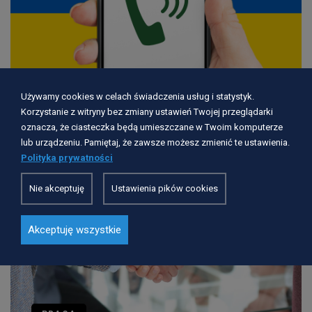
Używamy cookies w celach świadczenia usług i statystyk.
Korzystanie z witryny bez zmiany ustawień Twojej przeglądarki
Zmiana godzin pracy Pomorskiej Linii Kontaktowej
oznacza, że ciasteczka będą umieszczane w Twoim komputerze
lub urządzeniu. Pamiętaj, że zawsze możesz zmienić te ustawienia.
Polityka prywatności
Nie akceptuję
Ustawienia pików cookies
Akceptuję wszystkie